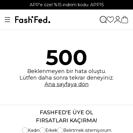
APP'e özel %15 indirim kodu: APP15
500
Beklenmeyen bir hata oluştu.
Lütfen daha sonra tekrar deneyiniz.
Ana sayfaya dön
FASHFED'E ÜYE OL
FIRSATLARI KAÇIRMA!
Kadın
Erkek
Belirtmek istemiyorum