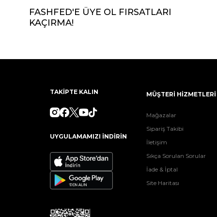
FASHFED'E ÜYE OL FIRSATLARI
KAÇIRMA!
TAKİPTE KALIN
MÜŞTERİ HİZMETLERİ
Mağazalar
Sipariş Takibi
UYGULAMAMIZI İNDİRİN
İletişim
Sıkça Sorulan Sorular
İade & İptal
Site Haritası