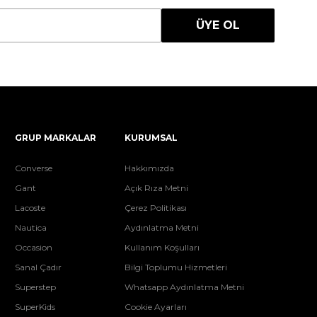
ÜYE OL
GRUP MARKALAR
KURUMSAL
Converse
Hakkımızda
Gant
Açık Rıza Metni
Lacoste
Çerez Politikası
Nautica
Aydınlatma Metni
Occasion
Kullanım Koşulları
Sanal Çadır
Bilgi Toplumu Hizmetleri
Superstep
Whatsapp Aydınlatma Metni
SuperKids
Cookie Ayarları