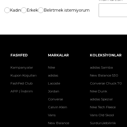
Kadın
Erkek
Belirtmek istemiyorum
FASHFED
MARKALAR
KOLEKSİYONLAR
Kampanyalar
Nike
adidas Samba
Kupon Koşulları
adidas
New Balance 530
FashFed Club
Lacoste
Converse Chuck 70
APP | İndirim
Jordan
Nike Dunk
Converse
adidas Spezial
Calvin Klein
Nike Tech Fleece
Vans
Vans Old Skool
New Balance
Sürdürülebilirlik