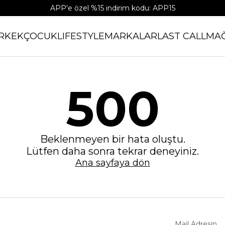
APP'e özel %15 indirim kodu: APP15
RKEK
ÇOCUK
LIFESTYLE
MARKALAR
LAST CALL
MA
500
Beklenmeyen bir hata oluştu.
Lütfen daha sonra tekrar deneyiniz.
Ana sayfaya dön
Mail Adresin