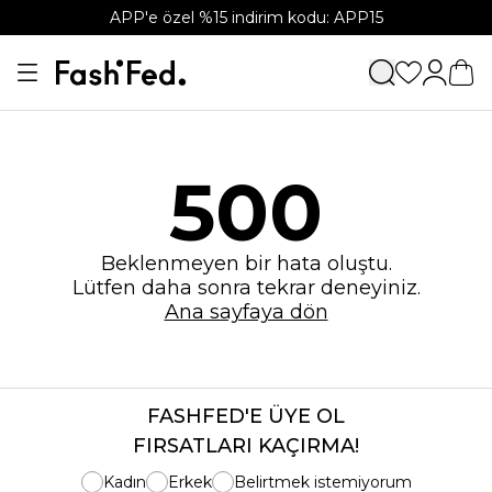
APP'e özel %15 indirim kodu: APP15
500
Beklenmeyen bir hata oluştu.
Lütfen daha sonra tekrar deneyiniz.
Ana sayfaya dön
FASHFED'E ÜYE OL
FIRSATLARI KAÇIRMA!
Kadın
Erkek
Belirtmek istemiyorum