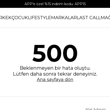
APP'e özel %15 indirim kodu: APP15
RKEK
ÇOCUK
LIFESTYLE
MARKALAR
LAST CALL
MA
500
Beklenmeyen bir hata oluştu.
Lütfen daha sonra tekrar deneyiniz.
Ana sayfaya dön
Mail Adresin