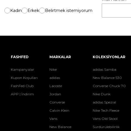
Kadın
Erkek
Belirtmek istemiyorum
FASHFED
MARKALAR
KOLEKSİYONLAR
Kampanyalar
Nike
adidas Samba
Kupon Koşulları
adidas
New Balance 530
FashFed Club
Lacoste
Converse Chuck 70
APP | İndirim
Jordan
Nike Dunk
Converse
adidas Spezial
Calvin Klein
Nike Tech Fleece
Vans
Vans Old Skool
New Balance
Sürdürülebilirlik