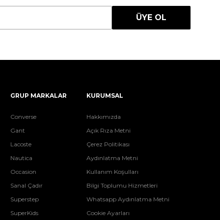
ÜYE OL
GRUP MARKALAR
KURUMSAL
Converse
Hakkımızda
Gant
Açık Rıza Metni
Lacoste
Çerez Politikası
Nautica
Aydınlatma Metni
Occasion
Kullanım Koşulları
Sanal Çadır
Bilgi Toplumu Hizmetleri
Superstep
Whatsapp Aydınlatma Metni
SuperKids
Cookie Ayarları