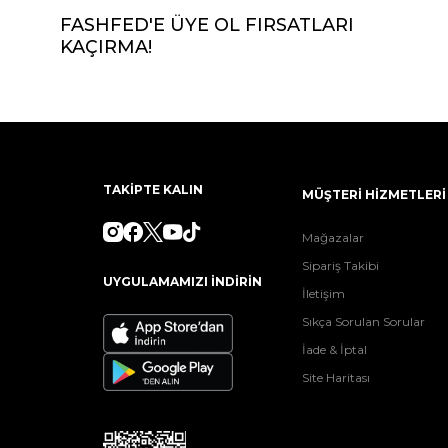
FASHFED'E ÜYE OL FIRSATLARI
KAÇIRMA!
TAKİPTE KALIN
MÜŞTERİ HİZMETLERİ
Mağazalar
Sipariş Takibi
UYGULAMAMIZI İNDİRİN
İletişim
Sıkça Sorulan Sorular
İade & İptal
Site Haritası