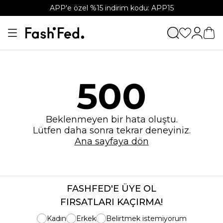
APP'e özel %15 indirim kodu: APP15
500
Beklenmeyen bir hata oluştu.
Lütfen daha sonra tekrar deneyiniz.
Ana sayfaya dön
FASHFED'E ÜYE OL
FIRSATLARI KAÇIRMA!
Kadın
Erkek
Belirtmek istemiyorum