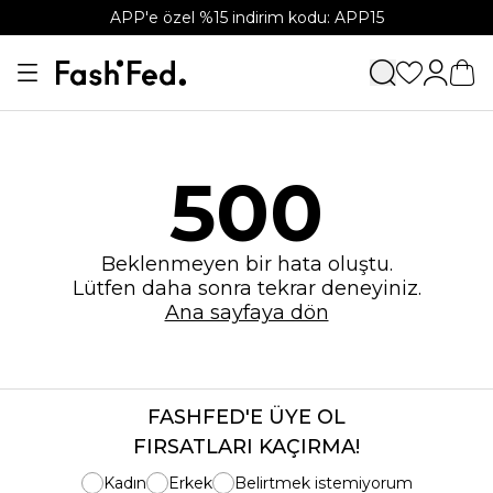
APP'e özel %15 indirim kodu: APP15
500
Beklenmeyen bir hata oluştu.
Lütfen daha sonra tekrar deneyiniz.
Ana sayfaya dön
FASHFED'E ÜYE OL
FIRSATLARI KAÇIRMA!
Kadın
Erkek
Belirtmek istemiyorum