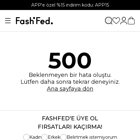
APP'e özel %15 indirim kodu: APP15
500
Beklenmeyen bir hata oluştu.
Lütfen daha sonra tekrar deneyiniz.
Ana sayfaya dön
FASHFED'E ÜYE OL
FIRSATLARI KAÇIRMA!
Kadın
Erkek
Belirtmek istemiyorum