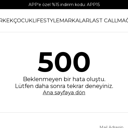
APP'e özel %15 indirim kodu: APP15
RKEK
ÇOCUK
LIFESTYLE
MARKALAR
LAST CALL
MA
500
Beklenmeyen bir hata oluştu.
Lütfen daha sonra tekrar deneyiniz.
Ana sayfaya dön
Mail Adresin