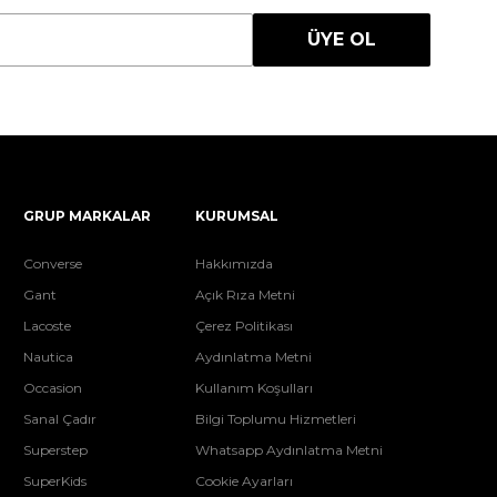
ÜYE OL
GRUP MARKALAR
KURUMSAL
Converse
Hakkımızda
Gant
Açık Rıza Metni
Lacoste
Çerez Politikası
Nautica
Aydınlatma Metni
Occasion
Kullanım Koşulları
Sanal Çadır
Bilgi Toplumu Hizmetleri
Superstep
Whatsapp Aydınlatma Metni
SuperKids
Cookie Ayarları