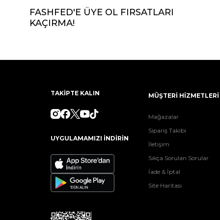
FASHFED'E ÜYE OL FIRSATLARI
KAÇIRMA!
TAKİPTE KALIN
MÜŞTERİ HİZMETLERİ
Mağazalar
Sipariş Takibi
UYGULAMAMIZI İNDİRİN
İletişim
Sıkça Sorulan Sorular
İade & İptal
Site Haritası