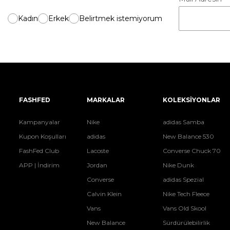
Kadın
Erkek
Belirtmek istemiyorum
FASHFED
MARKALAR
KOLEKSİYONLAR
Kampanyalar
Nike
adidas Samba
Kupon Koşulları
adidas
New Balance 530
FashFed Club
Lacoste
Converse Chuck 70
APP | İndirim
Jordan
Nike Dunk
Converse
adidas Spezial
Calvin Klein
Nike Tech Fleece
Vans
Vans Old Skool
New Balance
Sürdürülebilirlik