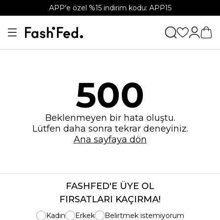
APP'e özel %15 indirim kodu: APP15
500
Beklenmeyen bir hata oluştu.
Lütfen daha sonra tekrar deneyiniz.
Ana sayfaya dön
FASHFED'E ÜYE OL
FIRSATLARI KAÇIRMA!
Kadın
Erkek
Belirtmek istemiyorum