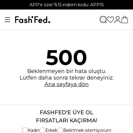
APP'e özel %15 indirim kodu: APP15
500
Beklenmeyen bir hata oluştu.
Lütfen daha sonra tekrar deneyiniz.
Ana sayfaya dön
FASHFED'E ÜYE OL
FIRSATLARI KAÇIRMA!
Kadın
Erkek
Belirtmek istemiyorum