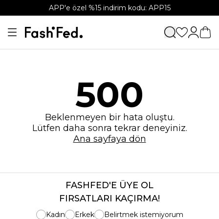
APP'e özel %15 indirim kodu: APP15
500
Beklenmeyen bir hata oluştu.
Lütfen daha sonra tekrar deneyiniz.
Ana sayfaya dön
FASHFED'E ÜYE OL
FIRSATLARI KAÇIRMA!
Kadın
Erkek
Belirtmek istemiyorum