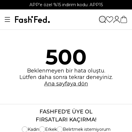
APP'e özel %15 indirim kodu: APP15
500
Beklenmeyen bir hata oluştu.
Lütfen daha sonra tekrar deneyiniz.
Ana sayfaya dön
FASHFED'E ÜYE OL
FIRSATLARI KAÇIRMA!
Kadın
Erkek
Belirtmek istemiyorum