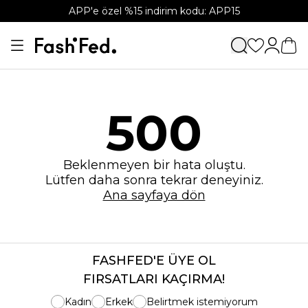
APP'e özel %15 indirim kodu: APP15
500
Beklenmeyen bir hata oluştu.
Lütfen daha sonra tekrar deneyiniz.
Ana sayfaya dön
FASHFED'E ÜYE OL
FIRSATLARI KAÇIRMA!
Kadın
Erkek
Belirtmek istemiyorum