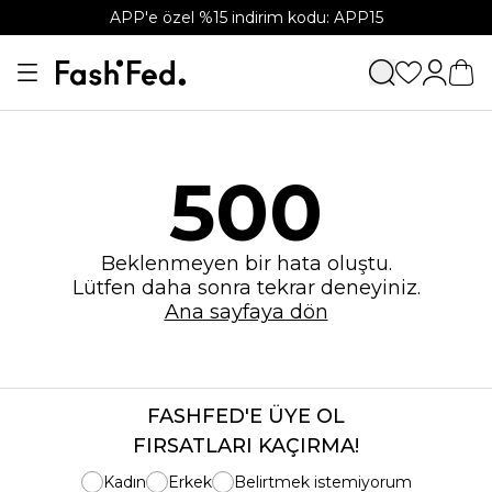
APP'e özel %15 indirim kodu: APP15
500
Beklenmeyen bir hata oluştu.
Lütfen daha sonra tekrar deneyiniz.
Ana sayfaya dön
FASHFED'E ÜYE OL
FIRSATLARI KAÇIRMA!
Kadın
Erkek
Belirtmek istemiyorum