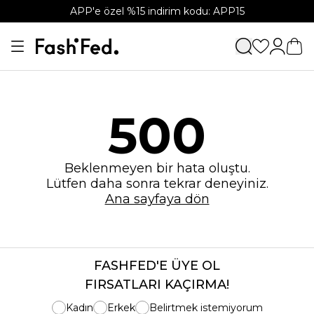
APP'e özel %15 indirim kodu: APP15
500
Beklenmeyen bir hata oluştu.
Lütfen daha sonra tekrar deneyiniz.
Ana sayfaya dön
FASHFED'E ÜYE OL
FIRSATLARI KAÇIRMA!
Kadın
Erkek
Belirtmek istemiyorum