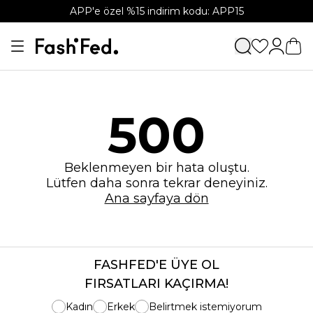
APP'e özel %15 indirim kodu: APP15
500
Beklenmeyen bir hata oluştu.
Lütfen daha sonra tekrar deneyiniz.
Ana sayfaya dön
FASHFED'E ÜYE OL
FIRSATLARI KAÇIRMA!
Kadın
Erkek
Belirtmek istemiyorum