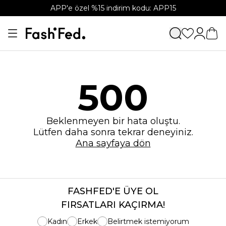
APP'e özel %15 indirim kodu: APP15
500
Beklenmeyen bir hata oluştu.
Lütfen daha sonra tekrar deneyiniz.
Ana sayfaya dön
FASHFED'E ÜYE OL
FIRSATLARI KAÇIRMA!
Kadın
Erkek
Belirtmek istemiyorum