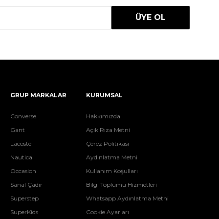
ÜYE OL
GRUP MARKALAR
KURUMSAL
Converse
Hakkımızda
Gant
Açık Rıza Metni
Lacoste
Çerez Politikası
Nautica
Aydınlatma Metni
Occasion
Kullanım Koşulları
Sanal Çadır
Bilgi Toplumu Hizmetleri
Superstep
Whatsapp Aydınlatma Metni
SuperKids
Cookie Ayarları