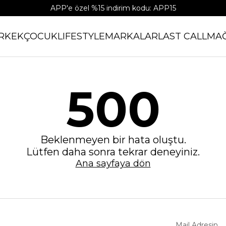
APP'e özel %15 indirim kodu: APP15
RKEK
ÇOCUK
LIFESTYLE
MARKALAR
LAST CALL
MA
500
Beklenmeyen bir hata oluştu.
Lütfen daha sonra tekrar deneyiniz.
Ana sayfaya dön
Mail Adresin