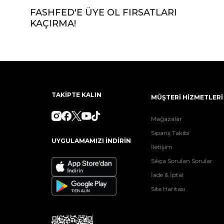
FASHFED'E ÜYE OL FIRSATLARI
KAÇIRMA!
TAKİPTE KALIN
MÜŞTERİ HİZMETLERİ
Mağazalar
Sipariş Takibi
UYGULAMAMIZI İNDİRİN
İletişim
Sıkça Sorulan Sorular
İade & İptal
Site Haritası