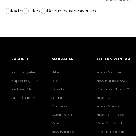
Kadın
Erkek
Belirtmek istemiyorum
FASHFED
MARKALAR
KOLEKSİYONLAR
Kampanyalar
Nike
adidas Samba
Kupon Koşulları
adidas
New Balance 530
FashFed Club
Lacoste
Converse Chuck 70
APP | İndirim
Jordan
Nike Dunk
Converse
adidas Spezial
Calvin Klein
Nike Tech Fleece
Vans
Vans Old Skool
New Balance
Sürdürülebilirlik