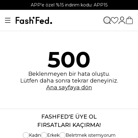
APP'e özel %15 indirim kodu: APP15
500
Beklenmeyen bir hata oluştu.
Lütfen daha sonra tekrar deneyiniz.
Ana sayfaya dön
FASHFED'E ÜYE OL
FIRSATLARI KAÇIRMA!
Kadın
Erkek
Belirtmek istemiyorum