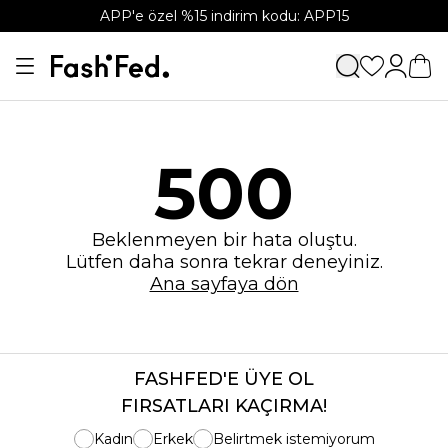
APP'e özel %15 indirim kodu: APP15
500
Beklenmeyen bir hata oluştu.
Lütfen daha sonra tekrar deneyiniz.
Ana sayfaya dön
FASHFED'E ÜYE OL
FIRSATLARI KAÇIRMA!
Kadın
Erkek
Belirtmek istemiyorum