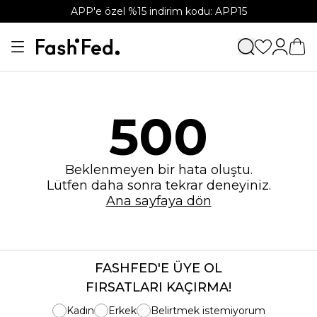
APP'e özel %15 indirim kodu: APP15
500
Beklenmeyen bir hata oluştu.
Lütfen daha sonra tekrar deneyiniz.
Ana sayfaya dön
FASHFED'E ÜYE OL
FIRSATLARI KAÇIRMA!
Kadın
Erkek
Belirtmek istemiyorum