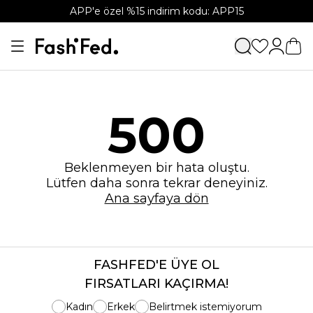
APP'e özel %15 indirim kodu: APP15
500
Beklenmeyen bir hata oluştu.
Lütfen daha sonra tekrar deneyiniz.
Ana sayfaya dön
FASHFED'E ÜYE OL
FIRSATLARI KAÇIRMA!
Kadın
Erkek
Belirtmek istemiyorum