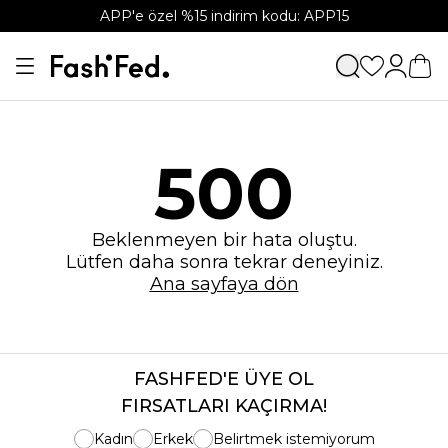
APP'e özel %15 indirim kodu: APP15
500
Beklenmeyen bir hata oluştu.
Lütfen daha sonra tekrar deneyiniz.
Ana sayfaya dön
FASHFED'E ÜYE OL
FIRSATLARI KAÇIRMA!
Kadın
Erkek
Belirtmek istemiyorum