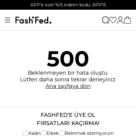
APP'e özel %15 indirim kodu: APP15
500
Beklenmeyen bir hata oluştu.
Lütfen daha sonra tekrar deneyiniz.
Ana sayfaya dön
FASHFED'E ÜYE OL
FIRSATLARI KAÇIRMA!
Kadın
Erkek
Belirtmek istemiyorum