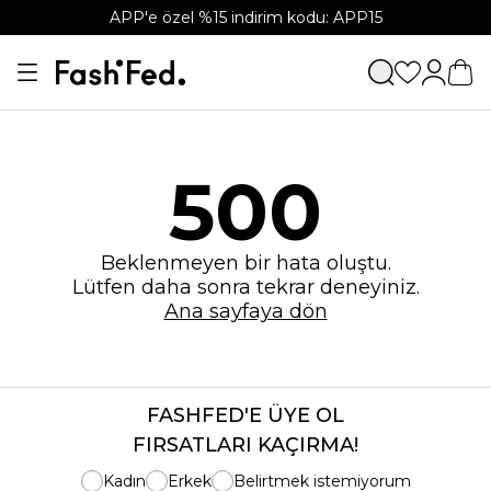
APP'e özel %15 indirim kodu: APP15
500
Beklenmeyen bir hata oluştu.
Lütfen daha sonra tekrar deneyiniz.
Ana sayfaya dön
FASHFED'E ÜYE OL
FIRSATLARI KAÇIRMA!
Kadın
Erkek
Belirtmek istemiyorum