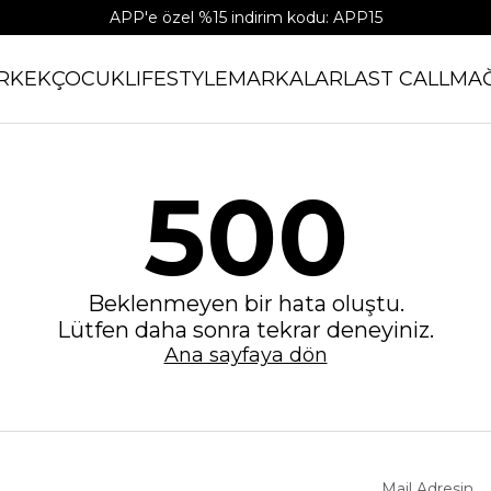
APP'e özel %15 indirim kodu: APP15
RKEK
ÇOCUK
LIFESTYLE
MARKALAR
LAST CALL
MA
500
Beklenmeyen bir hata oluştu.
Lütfen daha sonra tekrar deneyiniz.
Ana sayfaya dön
Mail Adresin