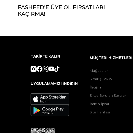
FASHFED'E ÜYE OL FIRSATLARI
KAÇIRMA!
TAKİPTE KALIN
MÜŞTERİ HİZMETLERİ
Mağazalar
Sipariş Takibi
UYGULAMAMIZI İNDİRİN
İletişim
Sıkça Sorulan Sorular
İade & İptal
Site Haritası