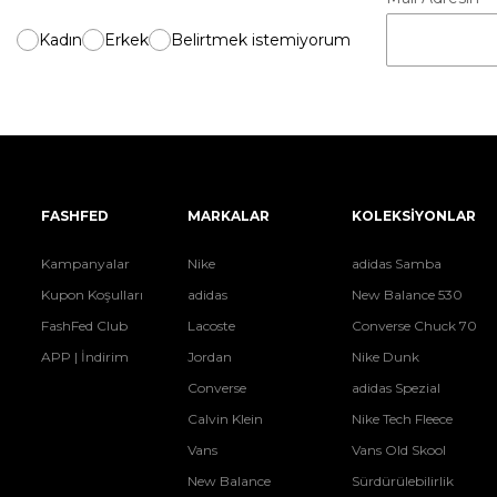
Kadın
Erkek
Belirtmek istemiyorum
FASHFED
MARKALAR
KOLEKSİYONLAR
Kampanyalar
Nike
adidas Samba
Kupon Koşulları
adidas
New Balance 530
FashFed Club
Lacoste
Converse Chuck 70
APP | İndirim
Jordan
Nike Dunk
Converse
adidas Spezial
Calvin Klein
Nike Tech Fleece
Vans
Vans Old Skool
New Balance
Sürdürülebilirlik