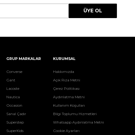
ÜYE OL
GRUP MARKALAR
KURUMSAL
Converse
Hakkımızda
Gant
Açık Rıza Metni
Lacoste
Çerez Politikası
Nautica
Aydınlatma Metni
Occasion
Kullanım Koşulları
Sanal Çadır
Bilgi Toplumu Hizmetleri
Superstep
Whatsapp Aydınlatma Metni
SuperKids
Cookie Ayarları