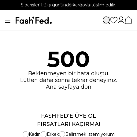
Siparişler 1-3 iş gününde kargoya teslim edilir.
APP'e özel %15 indirim kodu: APP15
500
Beklenmeyen bir hata oluştu.
Lütfen daha sonra tekrar deneyiniz.
Ana sayfaya dön
FASHFED'E ÜYE OL
FIRSATLARI KAÇIRMA!
Kadın
Erkek
Belirtmek istemiyorum