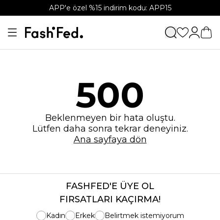
APP'e özel %15 indirim kodu: APP15
500
Beklenmeyen bir hata oluştu.
Lütfen daha sonra tekrar deneyiniz.
Ana sayfaya dön
FASHFED'E ÜYE OL
FIRSATLARI KAÇIRMA!
Kadın
Erkek
Belirtmek istemiyorum