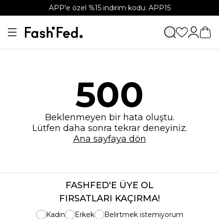
APP'e özel %15 indirim kodu: APP15
500
Beklenmeyen bir hata oluştu.
Lütfen daha sonra tekrar deneyiniz.
Ana sayfaya dön
FASHFED'E ÜYE OL
FIRSATLARI KAÇIRMA!
Kadın
Erkek
Belirtmek istemiyorum