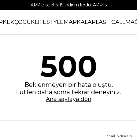
APP'e özel %15 indirim kodu: APP15
RKEK
ÇOCUK
LIFESTYLE
MARKALAR
LAST CALL
MA
500
Beklenmeyen bir hata oluştu.
Lütfen daha sonra tekrar deneyiniz.
Ana sayfaya dön
Mail Adresin