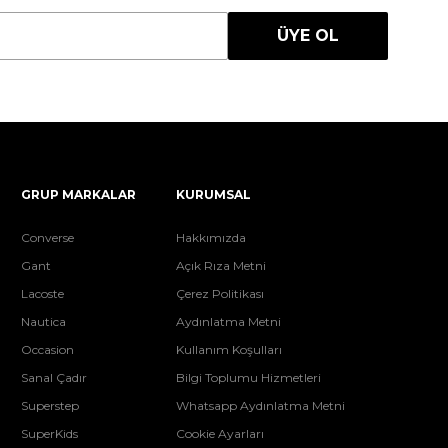
ÜYE OL
GRUP MARKALAR
KURUMSAL
Converse
Hakkımızda
Gant
Açık Rıza Metni
Lacoste
Çerez Politikası
Nautica
Aydınlatma Metni
Occasion
Kullanım Koşulları
Sanal Çadır
Bilgi Toplumu Hizmetleri
Superstep
Whatsapp Aydınlatma Metni
SuperKids
Cookie Ayarları