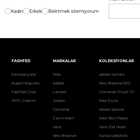
Kadın
Erkek
Belirtmek istemiyorum
FASHFED
MARKALAR
KOLEKSİYONLAR
Kampanyalar
Nike
adidas Samba
Kupon Koşulları
adidas
New Balance 530
FashFed Club
Lacoste
Converse Chuck 70
APP | İndirim
Jordan
Nike Dunk
Converse
adidas Spezial
Calvin Klein
Nike Tech Fleece
Vans
Vans Old Skool
New Balance
Sürdürülebilirlik