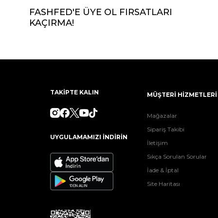
FASHFED'E ÜYE OL FIRSATLARI
KAÇIRMA!
TAKİPTE KALIN
MÜŞTERİ HİZMETLERİ
Mağazalar
Sipariş Takibi
UYGULAMAMIZI İNDİRİN
İletişim
Sıkça Sorulan Sorular
İade & İptal
Site Haritası