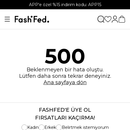
APP'e özel %15 indirim kodu: APP15
500
Beklenmeyen bir hata oluştu.
Lütfen daha sonra tekrar deneyiniz.
Ana sayfaya dön
FASHFED'E ÜYE OL
FIRSATLARI KAÇIRMA!
Kadın
Erkek
Belirtmek istemiyorum