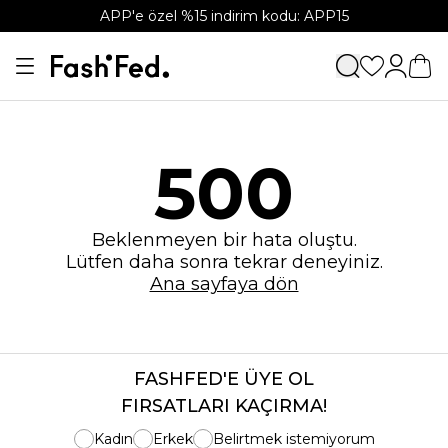
APP'e özel %15 indirim kodu: APP15
500
Beklenmeyen bir hata oluştu.
Lütfen daha sonra tekrar deneyiniz.
Ana sayfaya dön
FASHFED'E ÜYE OL
FIRSATLARI KAÇIRMA!
Kadın
Erkek
Belirtmek istemiyorum