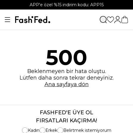
APP'e özel %15 indirim kodu: APP15
500
Beklenmeyen bir hata oluştu.
Lütfen daha sonra tekrar deneyiniz.
Ana sayfaya dön
FASHFED'E ÜYE OL
FIRSATLARI KAÇIRMA!
Kadın
Erkek
Belirtmek istemiyorum