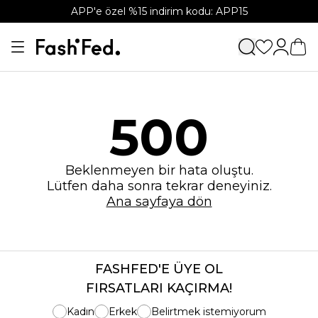
APP'e özel %15 indirim kodu: APP15
500
Beklenmeyen bir hata oluştu.
Lütfen daha sonra tekrar deneyiniz.
Ana sayfaya dön
FASHFED'E ÜYE OL
FIRSATLARI KAÇIRMA!
Kadın
Erkek
Belirtmek istemiyorum