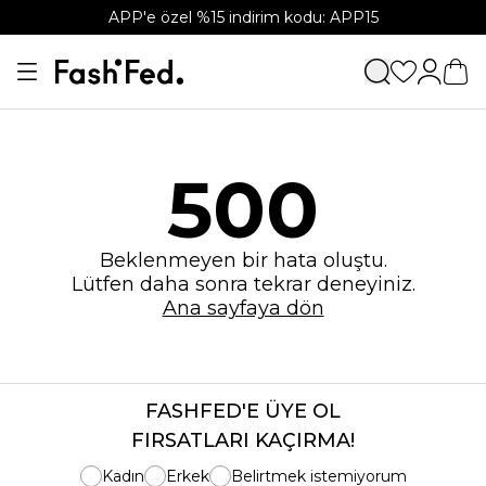
APP'e özel %15 indirim kodu: APP15
500
Beklenmeyen bir hata oluştu.
Lütfen daha sonra tekrar deneyiniz.
Ana sayfaya dön
FASHFED'E ÜYE OL
FIRSATLARI KAÇIRMA!
Kadın
Erkek
Belirtmek istemiyorum