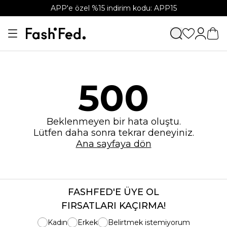
APP'e özel %15 indirim kodu: APP15
500
Beklenmeyen bir hata oluştu.
Lütfen daha sonra tekrar deneyiniz.
Ana sayfaya dön
FASHFED'E ÜYE OL
FIRSATLARI KAÇIRMA!
Kadın
Erkek
Belirtmek istemiyorum