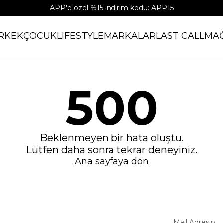
APP'e özel %15 indirim kodu: APP15
RKEK
ÇOCUK
LIFESTYLE
MARKALAR
LAST CALL
MA
500
Beklenmeyen bir hata oluştu.
Lütfen daha sonra tekrar deneyiniz.
Ana sayfaya dön
Mail Adresin