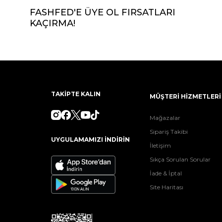
FASHFED'E ÜYE OL FIRSATLARI
KAÇIRMA!
TAKİPTE KALIN
MÜŞTERİ HİZMETLERİ
Mağazalar
Sipariş Takibi
UYGULAMAMIZI İNDİRİN
İletişim
Sıkça Sorulan Sorular
İade & İptal
Site Haritası