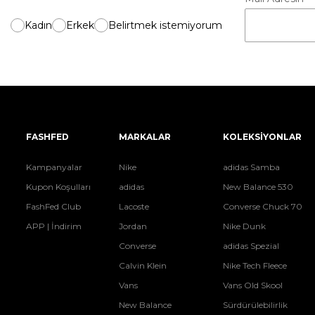
Kadın
Erkek
Belirtmek istemiyorum
FASHFED
MARKALAR
KOLEKSİYONLAR
Kampanyalar
Nike
adidas Samba
Kupon Koşulları
adidas
New Balance 530
FashFed Club
Lacoste
Converse Chuck 70
APP | İndirim
Jordan
Nike Dunk
Converse
adidas Spezial
Calvin Klein
Nike Tech Fleece
Vans
Vans Old Skool
New Balance
Sürdürülebilirlik