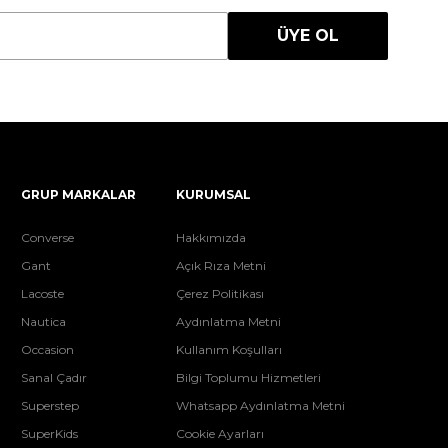
ÜYE OL
GRUP MARKALAR
KURUMSAL
Converse
Hakkımızda
Gant
Açık Rıza Metni
Lacoste
Çerez Politikası
Nautica
Aydınlatma Metni
Occasion
Kullanım Koşulları
Sanal Çadır
Bilgi Toplumu Hizmetleri
Superstep
Whatsapp Aydınlatma Metni
SuperKids
Cookie Ayarları