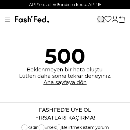
APP'e özel %15 indirim kodu: APP15
500
Beklenmeyen bir hata oluştu.
Lütfen daha sonra tekrar deneyiniz.
Ana sayfaya dön
FASHFED'E ÜYE OL
FIRSATLARI KAÇIRMA!
Kadın
Erkek
Belirtmek istemiyorum