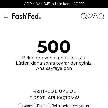
APP'e özel %15 indirim kodu: APP15
500
Beklenmeyen bir hata oluştu.
Lütfen daha sonra tekrar deneyiniz.
Ana sayfaya dön
FASHFED'E ÜYE OL
FIRSATLARI KAÇIRMA!
Kadın
Erkek
Belirtmek istemiyorum