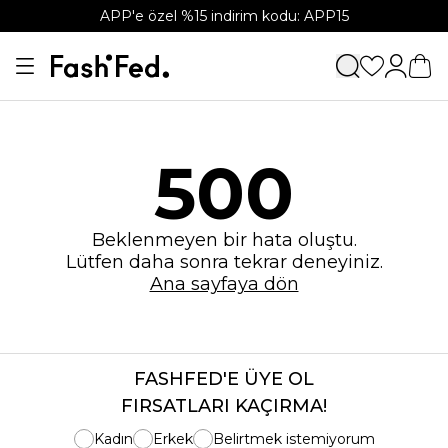
APP'e özel %15 indirim kodu: APP15
500
Beklenmeyen bir hata oluştu.
Lütfen daha sonra tekrar deneyiniz.
Ana sayfaya dön
FASHFED'E ÜYE OL
FIRSATLARI KAÇIRMA!
Kadın
Erkek
Belirtmek istemiyorum