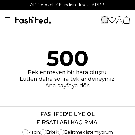
APP'e özel %15 indirim kodu: APP15
500
Beklenmeyen bir hata oluştu.
Lütfen daha sonra tekrar deneyiniz.
Ana sayfaya dön
FASHFED'E ÜYE OL
FIRSATLARI KAÇIRMA!
Kadın
Erkek
Belirtmek istemiyorum