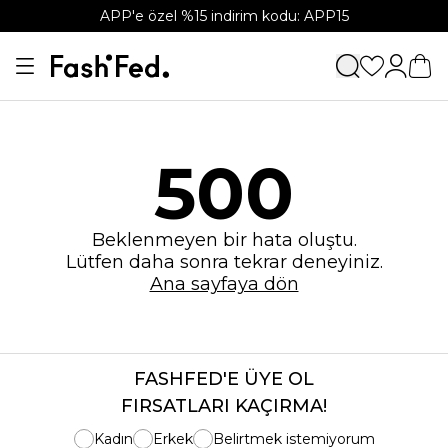
APP'e özel %15 indirim kodu: APP15
500
Beklenmeyen bir hata oluştu.
Lütfen daha sonra tekrar deneyiniz.
Ana sayfaya dön
FASHFED'E ÜYE OL
FIRSATLARI KAÇIRMA!
Kadın
Erkek
Belirtmek istemiyorum