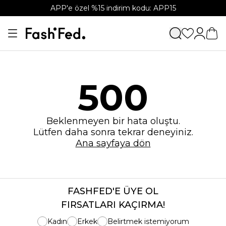
APP'e özel %15 indirim kodu: APP15
500
Beklenmeyen bir hata oluştu.
Lütfen daha sonra tekrar deneyiniz.
Ana sayfaya dön
FASHFED'E ÜYE OL
FIRSATLARI KAÇIRMA!
Kadın
Erkek
Belirtmek istemiyorum