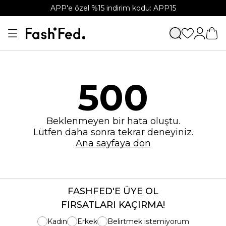
APP'e özel %15 indirim kodu: APP15
500
Beklenmeyen bir hata oluştu.
Lütfen daha sonra tekrar deneyiniz.
Ana sayfaya dön
FASHFED'E ÜYE OL
FIRSATLARI KAÇIRMA!
Kadın
Erkek
Belirtmek istemiyorum