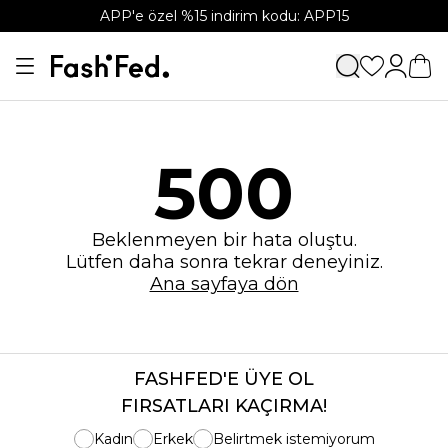
APP'e özel %15 indirim kodu: APP15
500
Beklenmeyen bir hata oluştu.
Lütfen daha sonra tekrar deneyiniz.
Ana sayfaya dön
FASHFED'E ÜYE OL
FIRSATLARI KAÇIRMA!
Kadın
Erkek
Belirtmek istemiyorum