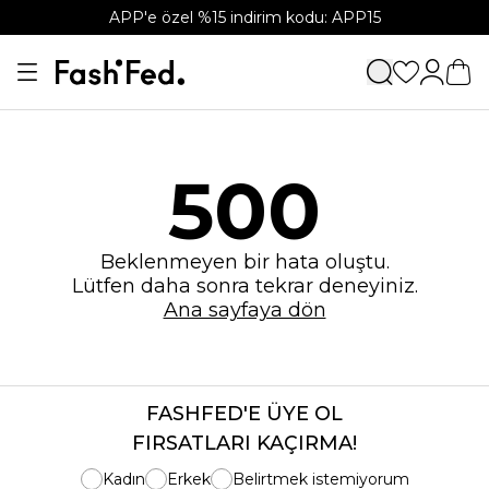
APP'e özel %15 indirim kodu: APP15
500
Beklenmeyen bir hata oluştu.
Lütfen daha sonra tekrar deneyiniz.
Ana sayfaya dön
FASHFED'E ÜYE OL
FIRSATLARI KAÇIRMA!
Kadın
Erkek
Belirtmek istemiyorum