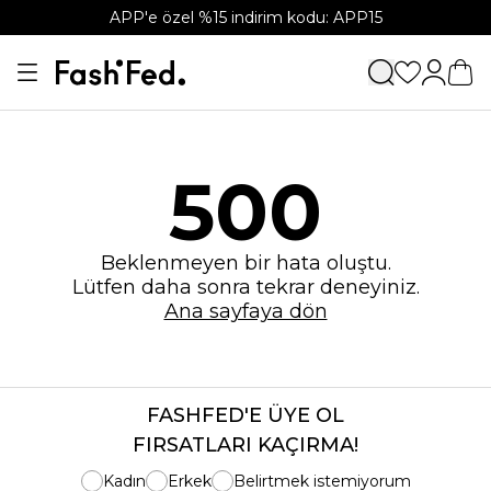
APP'e özel %15 indirim kodu: APP15
500
Beklenmeyen bir hata oluştu.
Lütfen daha sonra tekrar deneyiniz.
Ana sayfaya dön
FASHFED'E ÜYE OL
FIRSATLARI KAÇIRMA!
Kadın
Erkek
Belirtmek istemiyorum