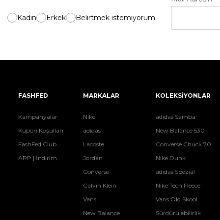
Kadın
Erkek
Belirtmek istemiyorum
FASHFED
MARKALAR
KOLEKSİYONLAR
Kampanyalar
Nike
adidas Samba
Kupon Koşulları
adidas
New Balance 530
FashFed Club
Lacoste
Converse Chuck 70
APP | İndirim
Jordan
Nike Dunk
Converse
adidas Spezial
Calvin Klein
Nike Tech Fleece
Vans
Vans Old Skool
New Balance
Sürdürülebilirlik