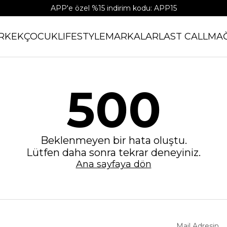
APP'e özel %15 indirim kodu: APP15
RKEK
ÇOCUK
LIFESTYLE
MARKALAR
LAST CALL
MA
500
Beklenmeyen bir hata oluştu.
Lütfen daha sonra tekrar deneyiniz.
Ana sayfaya dön
Mail Adresin