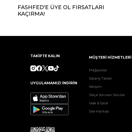
FASHFED'E ÜYE OL FIRSATLARI
KAÇIRMA!
TAKİPTE KALIN
MÜŞTERİ HİZMETLERİ
Mağazalar
Sipariş Takibi
UYGULAMAMIZI İNDİRİN
İletişim
Sıkça Sorulan Sorular
İade & İptal
Site Haritası