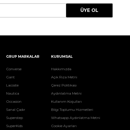
ÜYE OL
GRUP MARKALAR
KURUMSAL
Converse
Hakkımızda
Gant
Açık Rıza Metni
Lacoste
Çerez Politikası
Nautica
Aydınlatma Metni
Occasion
Kullanım Koşulları
Sanal Çadır
Bilgi Toplumu Hizmetleri
Superstep
Whatsapp Aydınlatma Metni
SuperKids
Cookie Ayarları