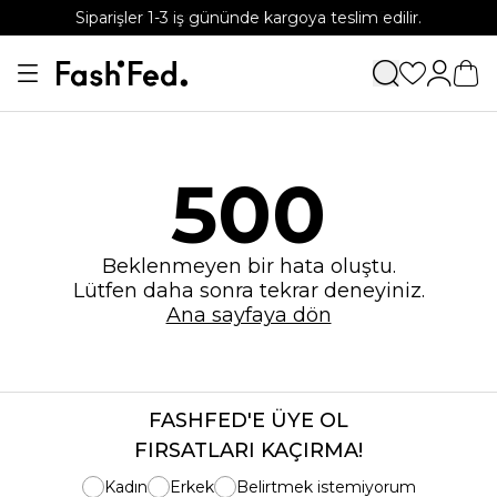
Siparişler 1-3 iş gününde kargoya teslim edilir.
APP'e özel %15 indirim kodu: APP15
500
Beklenmeyen bir hata oluştu.
Lütfen daha sonra tekrar deneyiniz.
Ana sayfaya dön
FASHFED'E ÜYE OL
FIRSATLARI KAÇIRMA!
Kadın
Erkek
Belirtmek istemiyorum