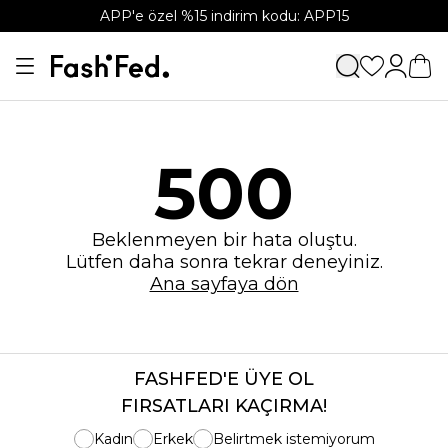
APP'e özel %15 indirim kodu: APP15
500
Beklenmeyen bir hata oluştu.
Lütfen daha sonra tekrar deneyiniz.
Ana sayfaya dön
FASHFED'E ÜYE OL
FIRSATLARI KAÇIRMA!
Kadın
Erkek
Belirtmek istemiyorum